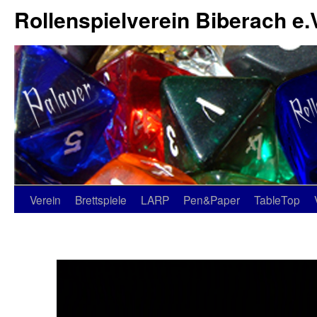
Rollenspielverein Biberach e.
Verein
Brettspiele
LARP
Pen&Paper
TableTop