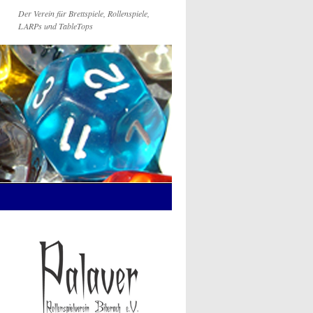
Der Verein für Brettspiele, Rollenspiele,
LARPs und TableTops