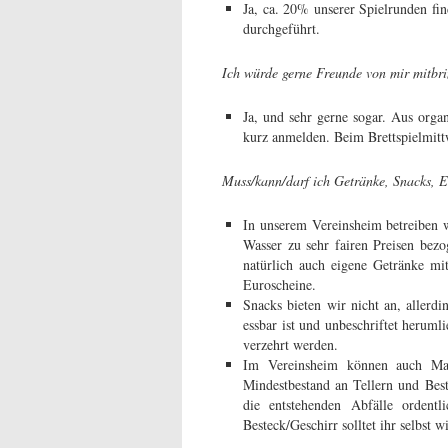
Ja, ca. 20% unserer Spielrunden fi
durchgeführt.
Ich würde gerne Freunde von mir mitbri
Ja, und sehr gerne sogar. Aus organ
kurz anmelden. Beim Brettspielmitt
Muss/kann/darf ich Getränke, Snacks, Es
In unserem Vereinsheim betreiben 
Wasser zu sehr fairen Preisen bez
natürlich auch eigene Getränke mi
Euroscheine.
Snacks bieten wir nicht an, aller
essbar ist und unbeschriftet heruml
verzehrt werden.
Im Vereinsheim können auch Mah
Mindestbestand an Tellern und Best
die entstehenden Abfälle ordentl
Besteck/Geschirr solltet ihr selbst