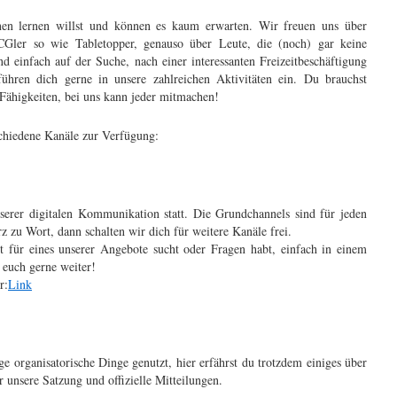
nen lernen willst und können es kaum erwarten. Wir freuen uns über
TCGler so wie Tabletopper, genauso über Leute, die (noch) gar keine
einfach auf der Suche, nach einer interessanten Freizeitbeschäftigung
hren dich gerne in unsere zahlreichen Aktivitäten ein. Du brauchst
 Fähigkeiten, bei uns kann jeder mitmachen!
schiedene Kanäle zur Verfügung:
unserer digitalen Kommunikation statt. Die Grundchannels sind für jeden
z zu Wort, dann schalten wir dich für weitere Kanäle frei.
t für eines unserer Angebote sucht oder Fragen habt, einfach in einem
 euch gerne weiter!
r:
Link
ge organisatorische Dinge genutzt, hier erfährst du trotzdem einiges über
r unsere Satzung und offizielle Mitteilungen.