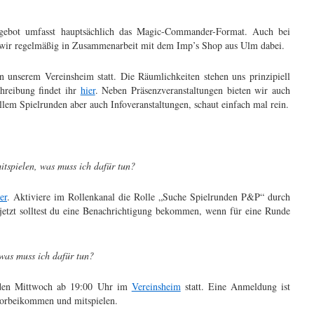
ngebot umfasst hauptsächlich das Magic-Commander-Format. Auch bei
d wir regelmäßig in Zusammenarbeit mit dem Imp’s Shop aus Ulm dabei.
n unserem Vereinsheim statt. Die Räumlichkeiten stehen uns prinzipiell
hreibung findet ihr
hier
. Neben Präsenzveranstaltungen bieten wir auch
lem Spielrunden aber auch Infoveranstaltungen, schaut einfach mal rein.
itspielen, was muss ich dafür tun?
er
. Aktiviere im Rollenkanal die Rolle „Suche Spielrunden P&P“ durch
jetzt solltest du eine Benachrichtigung bekommen, wenn für eine Runde
was muss ich dafür tun?
jeden Mittwoch ab 19:00 Uhr im
Vereinsheim
statt. Eine Anmeldung ist
 vorbeikommen und mitspielen.