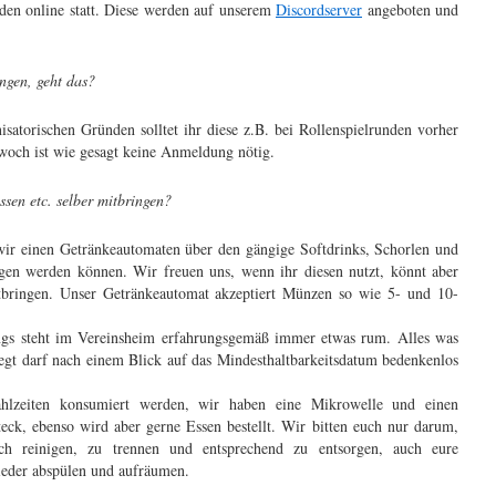
nden online statt. Diese werden auf unserem
Discordserver
angeboten und
ngen, geht das?
isatorischen Gründen solltet ihr diese z.B. bei Rollenspielrunden vorher
woch ist wie gesagt keine Anmeldung nötig.
sen etc. selber mitbringen?
wir einen Getränkeautomaten über den gängige Softdrinks, Schorlen und
ogen werden können. Wir freuen uns, wenn ihr diesen nutzt, könnt aber
tbringen. Unser Getränkeautomat akzeptiert Münzen so wie 5- und 10-
dings steht im Vereinsheim erfahrungsgemäß immer etwas rum. Alles was
iegt darf nach einem Blick auf das Mindesthaltbarkeitsdatum bedenkenlos
lzeiten konsumiert werden, wir haben eine Mikrowelle und einen
eck, ebenso wird aber gerne Essen bestellt. Wir bitten euch nur darum,
ich reinigen, zu trennen und entsprechend zu entsorgen, auch eure
 wieder abspülen und aufräumen.