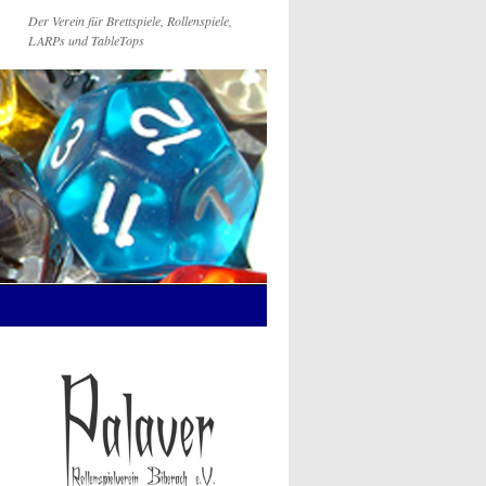
Der Verein für Brettspiele, Rollenspiele,
LARPs und TableTops