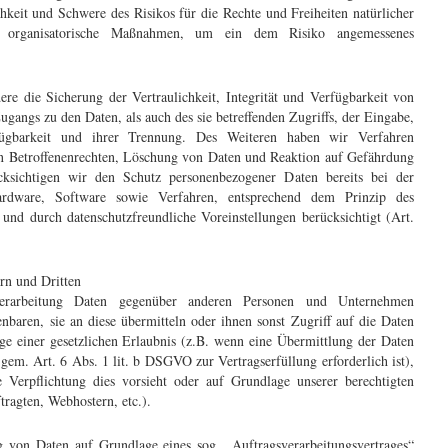
chkeit und Schwere des Risikos für die Rechte und Freiheiten natürlicher
nd organisatorische Maßnahmen, um ein dem Risiko angemessenes
 die Sicherung der Vertraulichkeit, Integrität und Verfügbarkeit von
gangs zu den Daten, als auch des sie betreffenden Zugriffs, der Eingabe,
fügbarkeit und ihrer Trennung. Des Weiteren haben wir Verfahren
n Betroffenenrechten, Löschung von Daten und Reaktion auf Gefährdung
cksichtigen wir den Schutz personenbezogener Daten bereits bei der
dware, Software sowie Verfahren, entsprechend dem Prinzip des
und durch datenschutzfreundliche Voreinstellungen berücksichtigt (Art.
rn und Dritten
rarbeitung Daten gegenüber anderen Personen und Unternehmen
enbaren, sie an diese übermitteln oder ihnen sonst Zugriff auf die Daten
ge einer gesetzlichen Erlaubnis (z.B. wenn eine Übermittlung der Daten
, gem. Art. 6 Abs. 1 lit. b DSGVO zur Vertragserfüllung erforderlich ist),
he Verpflichtung dies vorsieht oder auf Grundlage unserer berechtigten
tragten, Webhostern, etc.).
g von Daten auf Grundlage eines sog. „Auftragsverarbeitungsvertrages“