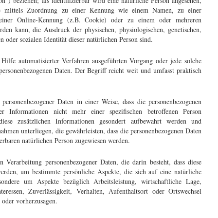
n“) beziehen; als identifizierbar wird eine natürliche Person angesehen,
dere mittels Zuordnung zu einer Kennung wie einem Namen, zu einer
einer Online-Kennung (z.B. Cookie) oder zu einem oder mehreren
rden kann, die Ausdruck der physischen, physiologischen, genetischen,
n oder sozialen Identität dieser natürlichen Person sind.
 Hilfe automatisierter Verfahren ausgeführten Vorgang oder jede solche
rsonenbezogenen Daten. Der Begriff reicht weit und umfasst praktisch
 personenbezogener Daten in einer Weise, dass die personenbezogenen
er Informationen nicht mehr einer spezifischen betroffenen Person
iese zusätzlichen Informationen gesondert aufbewahrt werden und
ahmen unterliegen, die gewährleisten, dass die personenbezogenen Daten
izierbaren natürlichen Person zugewiesen werden.
en Verarbeitung personenbezogener Daten, die darin besteht, dass diese
rden, um bestimmte persönliche Aspekte, die sich auf eine natürliche
ondere um Aspekte bezüglich Arbeitsleistung, wirtschaftliche Lage,
teressen, Zuverlässigkeit, Verhalten, Aufenthaltsort oder Ortswechsel
n oder vorherzusagen.