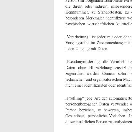
Person (im Folgenden „betroffene Perso
die direkt oder indirekt, insbeson
Kennnummer, zu Standortdaten, zu 
besonderen Merkmalen identifiziert we
psychischen, wirtschaftlichen, kulturelle
„Verarbeitung“ ist jeder mit oder ohne
Vorgangsreihe im Zusammenhang mit pe
jeden Umgang mit Daten.
„Pseudonymisierung“ die Verarbeitung
Daten ohne Hinzuziehung zusätzlich
zugeordnet werden können, sofern d
technischen und organisatorischen Maßn
nicht einer identifizierten oder identif
„Profiling“ jede Art der automatisiert
personenbezogenen Daten verwendet we
Person beziehen, zu bewerten, insbes
Gesundheit, persönliche Vorlieben, In
dieser natürlichen Person zu analysiere