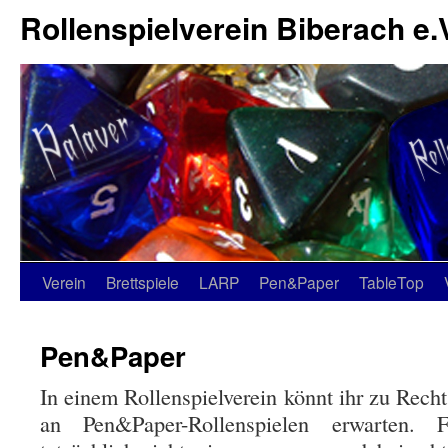
Rollenspielverein Biberach e.
Verein
Brettspiele
LARP
Pen&Paper
TableTop
Pen&Paper
In einem Rollenspielverein könnt ihr zu Recht
an Pen&Paper-Rollenspielen erwarten. F