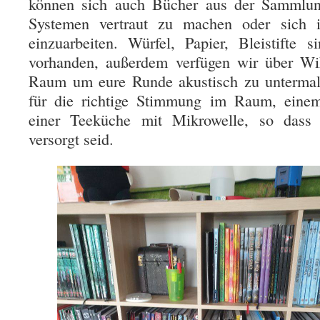
können sich auch Bücher aus der Sammlun
Systemen vertraut zu machen oder sich i
einzuarbeiten. Würfel, Papier, Bleistifte
vorhanden, außerdem verfügen wir über Wi
Raum um eure Runde akustisch zu untermal
für die richtige Stimmung im Raum, eine
einer Teeküche mit Mikrowelle, so dass
versorgt seid.