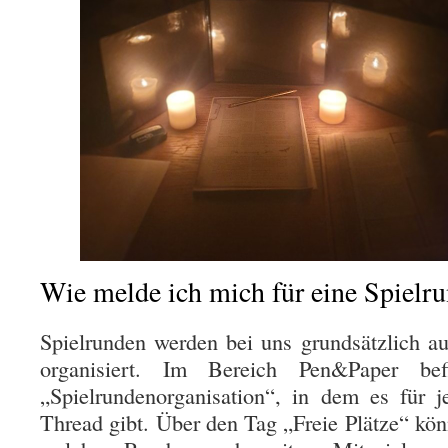
Wie melde ich mich für eine Spielr
Spielrunden werden bei uns grundsätzlich 
organisiert. Im Bereich Pen&Paper be
„Spielrundenorganisation“, in dem es für 
Thread gibt. Über den Tag „Freie Plätze“ könn