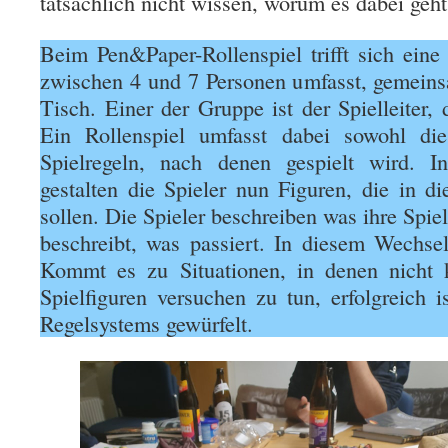
tatsächlich nicht wissen, worum es dabei geht
Beim Pen&Paper-Rollenspiel trifft sich eine
zwischen 4 und 7 Personen umfasst, gemein
Tisch. Einer der Gruppe ist der Spielleiter, 
Ein Rollenspiel umfasst dabei sowohl die
Spielregeln, nach denen gespielt wird. In
gestalten die Spieler nun Figuren, die in d
sollen. Die Spieler beschreiben was ihre Spielf
beschreibt, was passiert. In diesem Wechsel
Kommt es zu Situationen, in denen nicht k
Spielfiguren versuchen zu tun, erfolgreich 
Regelsystems gewürfelt.