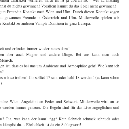
einen Charakter verlieren wird! Es ist ja überall so: “ wer zu mächtig
nst du nichts gewinnen! Vorallem kannst du das Spiel nicht gewinnen!
ute Freundin Kontakt nach Wien und Ulm. Durch diesen Kontakt zogen
d gewannen Freunde in Österreich und Ulm. Mittlerweile spielen wir
 Kontakt zu anderen Vampir Domänen in ganz Europa.
eit und erfinden immer wieder neues dazu!
ien aber auch Magier und andere Dinge. Bei uns kann man auch
 Mensch.
gen ist, dass es bei uns um Ambiente und Atmosphäre geht! Wie kann ich
en?
as wir so treiben! Ihr solltet 17 sein oder bald 18 werden! (es kann schon
!)
mäne Wien. Angelehnt an Feder und Schwert. Mittlerweile wird an so
e werden immer genauer. Die Regeln sind für das Live angeglichen und
s? Tja, wer kann der kann! *gg* Kein Schnick schnack schnuck oder
 kämpfst du… Ehrlichkeit ist da ein Schlagwort!