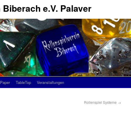
 Biberach e.V. Palaver
Paper
TableTop
Veranstaltungen
Rollenspiel Systeme
→