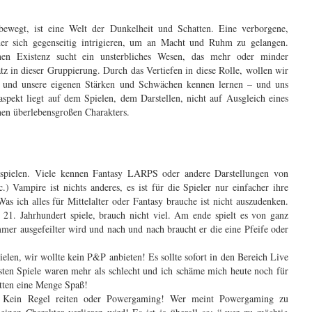
ewegt, ist eine Welt der Dunkelheit und Schatten. Eine verborgene,
eder sich gegenseitig intrigieren, um an Macht und Ruhm zu gelangen.
nen Existenz sucht ein unsterbliches Wesen, das mehr oder minder
atz in dieser Gruppierung. Durch das Vertiefen in diese Rolle, wollen wir
en und unsere eigenen Stärken und Schwächen kennen lernen – und uns
spekt liegt auf dem Spielen, dem Darstellen, nicht auf Ausgleich eines
nen überlebensgroßen Charakters.
 spielen. Viele kennen Fantasy LARPS oder andere Darstellungen von
tc.) Vampire ist nichts anderes, es ist für die Spieler nur einfacher ihre
s ich alles für Mittelalter oder Fantasy brauche ist nicht auszudenken.
1. Jahrhundert spiele, brauch nicht viel. Am ende spielt es von ganz
mmer ausgefeilter wird und nach und nach braucht er die eine Pfeife oder
elen, wir wollte kein P&P anbieten! Es sollte sofort in den Bereich Live
sten Spiele waren mehr als schlecht und ich schäme mich heute noch für
tten eine Menge Spaß!
l! Kein Regel reiten oder Powergaming! Wer meint Powergaming zu