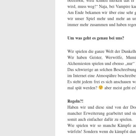
betreiben, wird schnell merken das er 
wird, muss weg!“ Naja, bei Vampire kan
Am Ende bekamen wir über eine sehr g
wir unser Spiel mehr und mehr an un
immer mehr zusammen und haben regen
Um was geht es genau bei uns?
Wir spielen die ganze Welt der Dunkelh
Wir haben Geister, Werwölfe, Mum
Alchemiesten spielen und ebenso „nur“
Das schwierige an solchen Beschreibun
im Internet eine Atmospähre beschreib
Es steht jedem frei es sich anschauen w
mal spät werden?
aber meist geht es
Regeln?!
Haben wir und diese sind von der Do
mancher Erweiterung gearbeitet und si
somit auch einfacher dafür zu spielen.
Wie spielen wir so manche Kämpfe au
würfeln! Sondern wenn du kämpfst dann