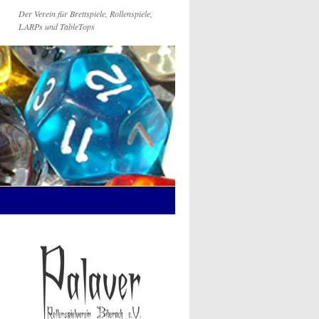
Der Verein für Brettspiele, Rollenspiele,
LARPs und TableTops