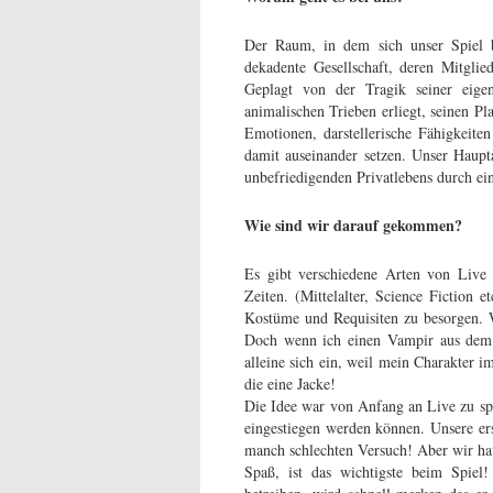
Der Raum, in dem sich unser Spiel b
dekadente Gesellschaft, deren Mitgli
Geplagt von der Tragik seiner eige
animalischen Trieben erliegt, seinen Pl
Emotionen, darstellerische Fähigkeit
damit auseinander setzen. Unser Haupta
unbefriedigenden Privatlebens durch ei
Wie sind wir darauf gekommen?
Es gibt verschiedene Arten von Live
Zeiten. (Mittelalter, Science Fiction e
Kostüme und Requisiten zu besorgen. Wa
Doch wenn ich einen Vampir aus dem 2
alleine sich ein, weil mein Charakter i
die eine Jacke!
Die Idee war von Anfang an Live zu spi
eingestiegen werden können. Unsere er
manch schlechten Versuch! Aber wir ha
Spaß, ist das wichtigste beim Spie