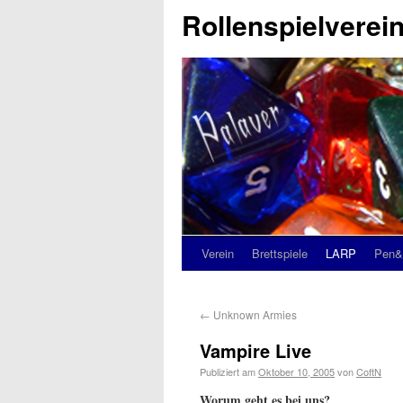
Rollenspielverein
Verein
Brettspiele
LARP
Pen&
←
Unknown Armies
Vampire Live
Publiziert am
Oktober 10, 2005
von
CoftN
Worum geht es bei uns?